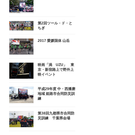
第2回ツール・ド・と
ちぎ
2017 愛媛国体 山岳
映画「渦 UZU」 東
京・新宿路上で野外上
映イベント
平成29年度 中・西播磨
地域 姫路市合同防災訓
練
第38回九都県市合同防
災訓練 千葉県会場