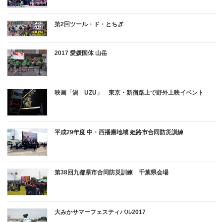
第2回ツール・ド・とちぎ
2017 愛媛国体 山岳
映画「渦 UZU」 東京・新宿路上で野外上映イベント
平成29年度 中・西播磨地域 姫路市合同防災訓練
第38回九都県市合同防災訓練 千葉県会場
大みかサマーフェスティバル2017