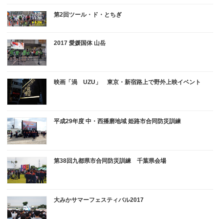
第2回ツール・ド・とちぎ
2017 愛媛国体 山岳
映画「渦 UZU」 東京・新宿路上で野外上映イベント
平成29年度 中・西播磨地域 姫路市合同防災訓練
第38回九都県市合同防災訓練 千葉県会場
大みかサマーフェスティバル2017