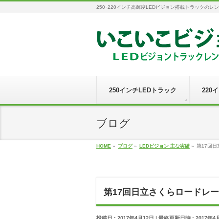
250･220インチ高輝度LEDビジョン搭載トラックのレ
250インチLEDトラック
220
ブログ
HOME
»
ブログ
»
LEDビジョン 主な実績
»
第17回
第17回日立さくらロードレ
投稿日 : 2017年4月12日
最終更新日時 : 2017年4