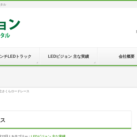
ンタル
インチLEDトラック
LEDビジョン 主な実績
会社概要
日立さくらロードレース
ース
月12日
カテゴリー :
LEDビジョン 主な実績