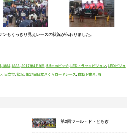
ゼッケンもくっきり見えレースの状況が伝わりました。
5,1884,1883
,
2017年4月9日
,
5.5mmピッチ
,
LEDトラックビジョン
,
LEDビジョ
ン
,
日立市
,
状況
,
第17回日立さくらロードレース
,
自動下書き
,
雨
第2回ツール・ド・とちぎ