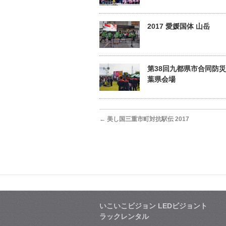
2017 愛媛国体 山岳
第38回九都県市合同防
葉県会場
←
美し国三重市町対抗駅伝 2017
いこいこビジョン LEDビジョント
ラックレンタル