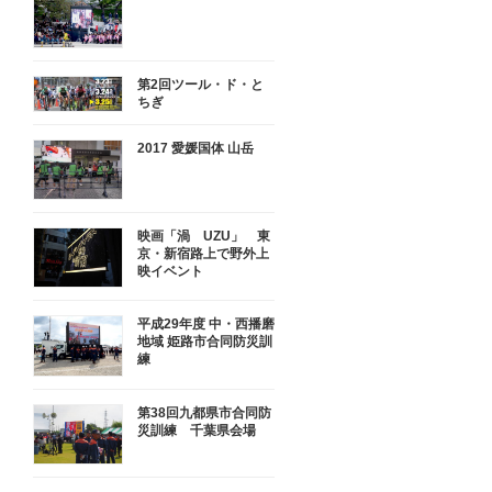
第2回ツール・ド・と
ちぎ
2017 愛媛国体 山岳
映画「渦 UZU」 東
京・新宿路上で野外上
映イベント
平成29年度 中・西播磨
地域 姫路市合同防災訓
練
第38回九都県市合同防
災訓練 千葉県会場