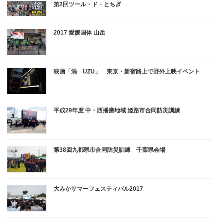
第2回ツール・ド・とちぎ
2017 愛媛国体 山岳
映画「渦 UZU」 東京・新宿路上で野外上映イベント
平成29年度 中・西播磨地域 姫路市合同防災訓練
第38回九都県市合同防災訓練 千葉県会場
大みかサマーフェスティバル2017