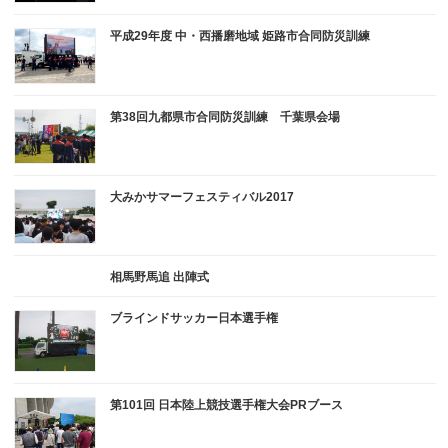
平成29年度 中・西播磨地域 姫路市合同防災訓練
第38回九都県市合同防災訓練 千葉県会場
大みかサマーフェスティバル2017
相馬野馬追 出陣式
ブラインドサッカー日本選手権
第101回 日本陸上競技選手権大会PRブース