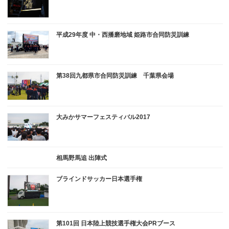
平成29年度 中・西播磨地域 姫路市合同防災訓練
第38回九都県市合同防災訓練 千葉県会場
大みかサマーフェスティバル2017
相馬野馬追 出陣式
ブラインドサッカー日本選手権
第101回 日本陸上競技選手権大会PRブース