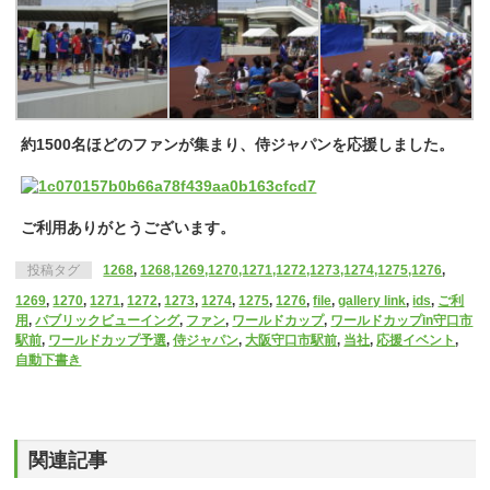
約1500名ほどのファンが集まり、侍ジャパンを応援しました。
ご利用ありがとうございます。
投稿タグ
1268
,
1268,1269,1270,1271,1272,1273,1274,1275,1276
,
1269
,
1270
,
1271
,
1272
,
1273
,
1274
,
1275
,
1276
,
file
,
gallery link
,
ids
,
ご利
用
,
パブリックビューイング
,
ファン
,
ワールドカップ
,
ワールドカップin守口市
駅前
,
ワールドカップ予選
,
侍ジャパン
,
大阪守口市駅前
,
当社
,
応援イベント
,
自動下書き
関連記事