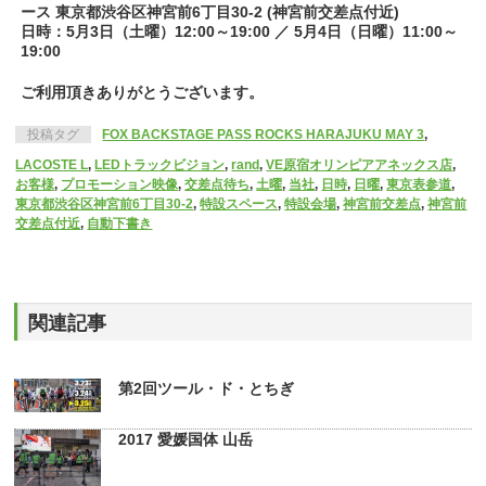
ース 東京都渋谷区神宮前6丁目30-2 (神宮前交差点付近)
日時：5月3日（土曜）12:00～19:00 ／ 5月4日（日曜）11:00～
19:00
ご利用頂きありがとうございます。
投稿タグ
FOX BACKSTAGE PASS ROCKS HARAJUKU MAY 3
,
LACOSTE L
,
LEDトラックビジョン
,
rand
,
VE原宿オリンピアアネックス店
,
お客様
,
プロモーション映像
,
交差点待ち
,
土曜
,
当社
,
日時
,
日曜
,
東京表参道
,
東京都渋谷区神宮前6丁目30-2
,
特設スペース
,
特設会場
,
神宮前交差点
,
神宮前
交差点付近
,
自動下書き
関連記事
第2回ツール・ド・とちぎ
2017 愛媛国体 山岳